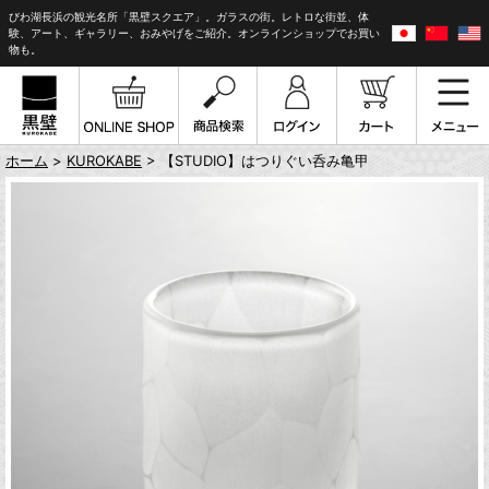
びわ湖長浜の観光名所「黒壁スクエア」。ガラスの街。レトロな街並、体
験、アート、ギャラリー、おみやげをご紹介。オンラインショップでお買い
物も。
ホーム
>
KUROKABE
> 【STUDIO】はつりぐい呑み亀甲