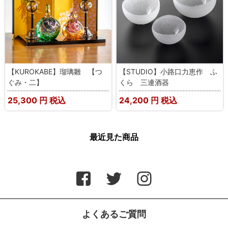
【KUROKABE】瑠璃雛 【つ
【STUDIO】小路口力恵作 ふ
ぐみ・二】
くら 三連酒器
25,300
円 税込
24,200
円 税込
最近見た商品
よくあるご質問