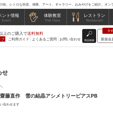
の街。レトロな街並、体験、アート、ギャラリー、おみやげをご紹介。オン
ベント情報
体験教室
レストラン
Event
Trial Class
Restaurant
込)以上のご購入で
送料無料
ップ
ご利用ガイド
よくあるご質問
お問い合わせ
新規会
商品検索
わせ
い。
O】齋藤直作 雪の結晶アシメトリーピアスPB
い合わせます