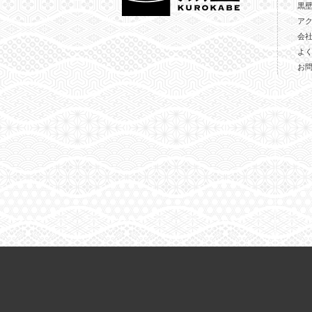
黒
ア
会
よ
お