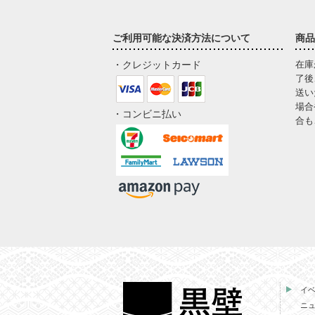
ご利用可能な決済方法について
商品
・クレジットカード
在庫
了後
送い
場合
・コンビニ払い
合も
イ
ニ