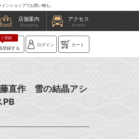
ラインショップでお買い物も。
店舗案内
アクセス
Shopping
Access
ログイン
カート
員登録する
】齋藤直作 雪の結晶アシ
PB