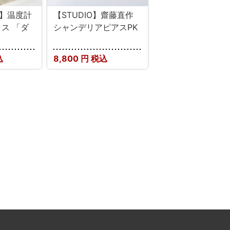
E】温度計
【STUDIO】齋藤直作
ス 「ダ
シャンデリアピアスPK
」
込
8,800
円 税込