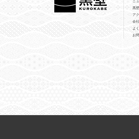
ニ
黒
ア
会
よ
お