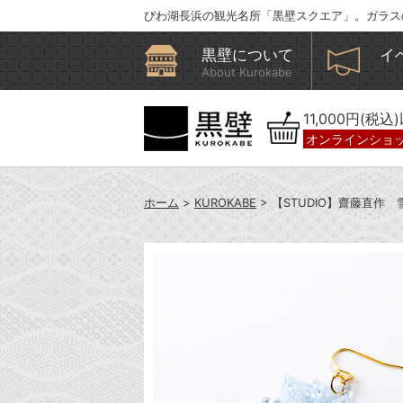
びわ湖長浜の観光名所「黒壁スクエア」。ガラス
黒壁について
イ
About Kurokabe
11,000円(税
オンラインショ
ホーム
>
KUROKABE
> 【STUDIO】齋藤直作