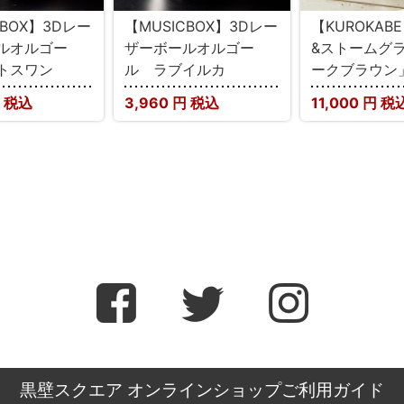
CBOX】3Dレー
【MUSICBOX】3Dレー
【KUROKAB
ルオルゴー
ザーボールオルゴー
&ストームグラ
トスワン
ル ラブイルカ
ークブラウン
 税込
3,960
円 税込
11,000
円 税
黒壁スクエア オンラインショップご利用ガイド