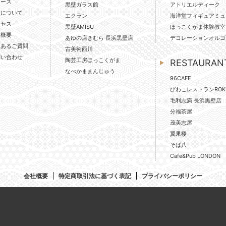
ュース
黒壁ガラス館
アトリエルディーク
壁について
エクラン
海洋堂フィギュアミュ
クセス
黒壁AMISU
ほっこくがま体験教室
社概要
あゆの店きむら 長浜黒壁店
デコレーションオルゴ
くあるご質問
古美術西川
問い合わせ
陶芸工房ほっこくがま
RESTAURAN
なべかままんじゅう
96CAFE
びわこレストランROK
毛利志満 長浜黒壁店
分福茶屋
茂美志屋
翼果楼
そば八
Cafe&Pub LONDON
会社概要
特定商取引法に基づく表記
プライバシーポリシー