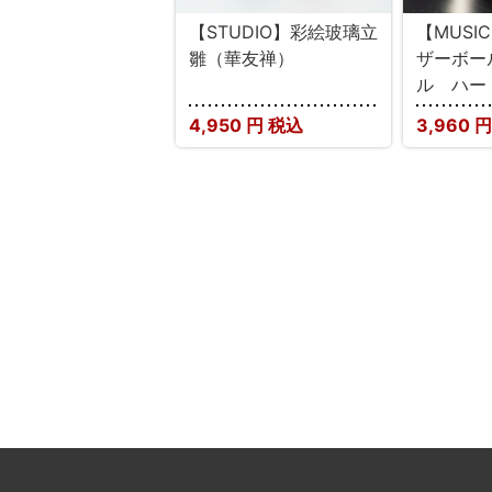
【STUDIO】彩絵玻璃立
【MUSI
雛（華友禅）
ザーボー
ル ハー
4,950
円 税込
3,960
円