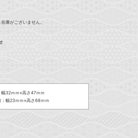
ま在庫がございません。
せ
：幅32ｍｍ×高さ47ｍｍ
連：幅23ｍｍ×高さ68ｍｍ