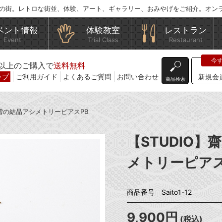
の街。レトロな街並、体験、アート、ギャラリー、おみやげをご紹介。オン
ベント情報
体験教室
レストラン
Event
Trial Class
Restaurant
込)以上のご購入で
送料無料
ップ
ご利用ガイド
よくあるご質問
お問い合わせ
新規会
商品検索
 雪の結晶アシメトリーピアスPB
【STUDIO
メトリーピアス
商品番号 Saito1-12
9,900円
(税込)