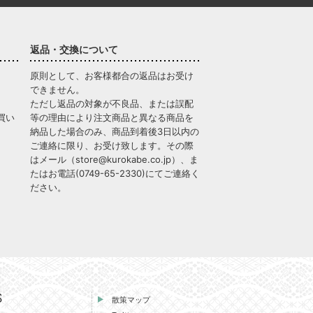
返品・交換について
原則として、お客様都合の返品はお受け
できません。
ただし返品の対象が不良品、または誤配
買い
等の理由により注文商品と異なる商品を
納品した場合のみ、商品到着後3日以内の
ご連絡に限り、お受け致します。その際
はメール（
store@kurokabe.co.jp
）、ま
たはお電話(
0749-65-2330
)にてご連絡く
ださい。
S
散策マップ