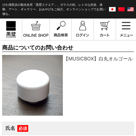
びわ湖長浜の観光名所「黒壁スクエア」。ガラスの街。レトロな街並、体
験、アート、ギャラリー、おみやげをご紹介。オンラインショップでお買い
物も。
商品についてのお問い合わせ
【MUSICBOX】白丸オルゴール
氏名
必須