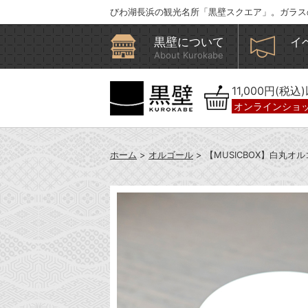
びわ湖長浜の観光名所「黒壁スクエア」。ガラス
黒壁について
イ
About Kurokabe
11,000円(税
オンラインショ
ホーム
>
オルゴール
> 【MUSICBOX】白丸オ