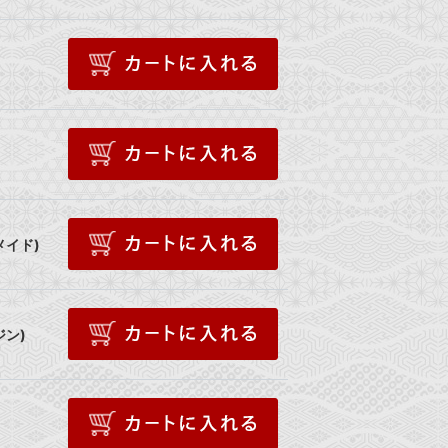
メイド)
ン)