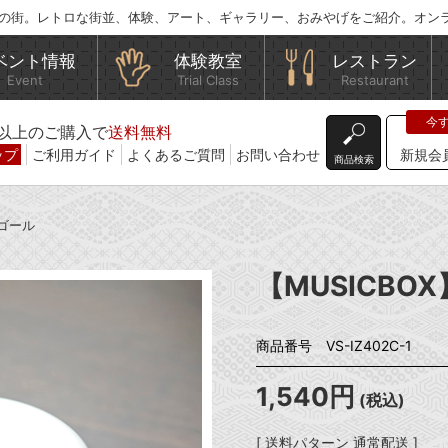
の街。レトロな街並、体験、アート、ギャラリー、おみやげをご紹介。オン
ベント情報
体験教室
レストラン
Event
Trial Class
Restaurant
込)以上のご購入で
送料無料
ップ
ご利用ガイド
よくあるご質問
お問い合わせ
新規会
商品検索
ルゴール
【MUSICB
商品番号 VS-IZ402C-1
1,540円
(税込)
[ 送料パターン 通常配送 ]