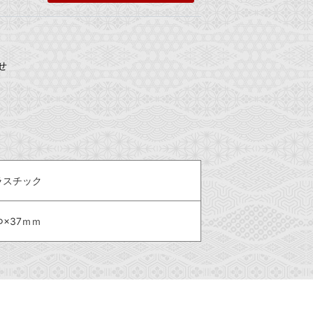
せ
ラスチック
Φ×37ｍｍ