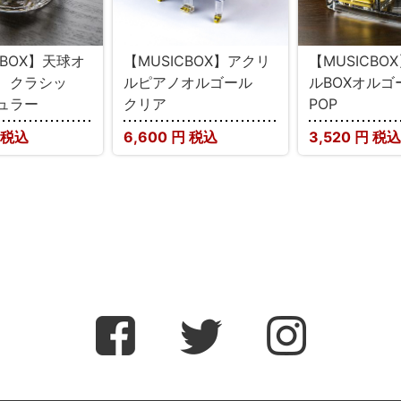
CBOX】天球オ
【MUSICBOX】アクリ
【MUSICBO
 クラシッ
ルピアノオルゴール
ルBOXオルゴ
ュラー
クリア
POP
 税込
6,600
円 税込
3,520
円 税込