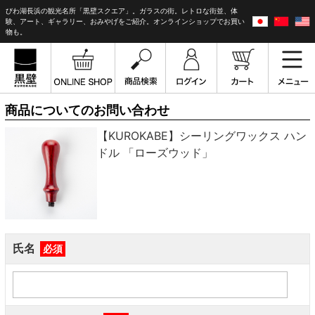
びわ湖長浜の観光名所「黒壁スクエア」。ガラスの街。レトロな街並、体
験、アート、ギャラリー、おみやげをご紹介。オンラインショップでお買い
物も。
商品についてのお問い合わせ
【KUROKABE】シーリングワックス ハン
ドル 「ローズウッド」
氏名
必須