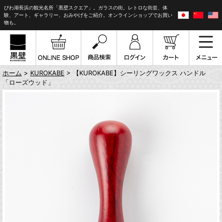
びわ湖長浜の観光名所「黒壁スクエア」。ガラスの街。レトロな街並、体
験、アート、ギャラリー、おみやげをご紹介。オンラインショップでお買い
物も。
ホーム
>
KUROKABE
> 【KUROKABE】シーリングワックス ハンドル
「ローズウッド」