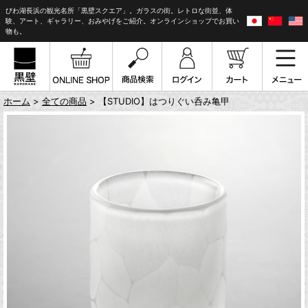
びわ湖長浜の観光名所「黒壁スクエア」。ガラスの街。レトロな街並、体
験、アート、ギャラリー、おみやげをご紹介。オンラインショップでお買い
物も。
ホーム
>
全ての商品
> 【STUDIO】はつりぐい呑み亀甲