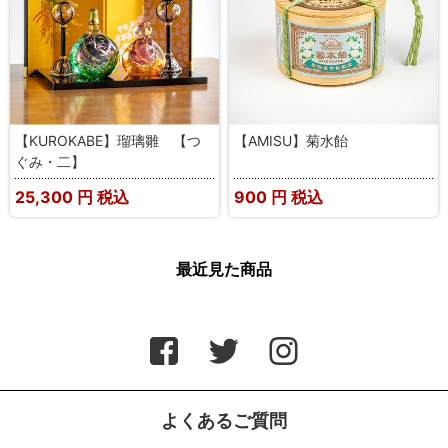
【KUROKABE】瑠璃雛 【つ
【AMISU】菊水飴
ぐみ・二】
25,300
円 税込
900
円 税込
最近見た商品
よくあるご質問