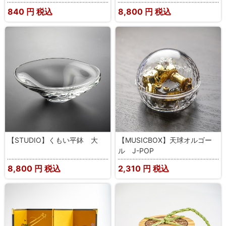
840
円 税込
8,800
円 税込
【STUDIO】くもい平鉢 大
【MUSICBOX】天球オルゴー
ル J-POP
8,800
円 税込
2,310
円 税込