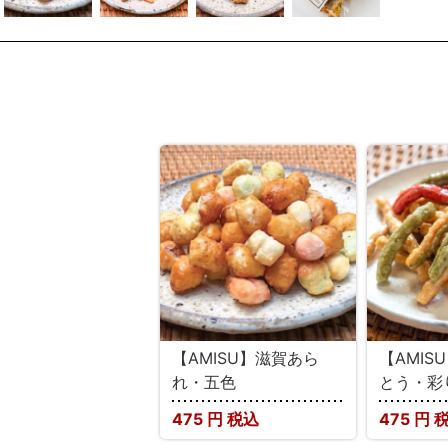
【AMISU】滋賀あら
【AMIS
れ・五色
とう・彩
475
円 税込
475
円 