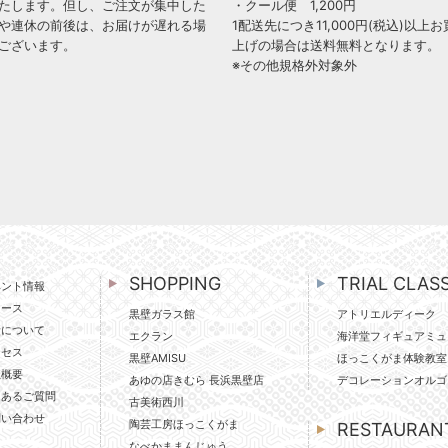
たします。但し、ご注文が集中した
・クール便 1,200円
や連休の前後は、お届けが遅れる場
1配送先につき11,000円(税込)以上お
ございます。
上げの場合は送料無料となります。
※その他規格外対象外
SHOPPING
TRIAL CLAS
ベント情報
ュース
黒壁ガラス館
アトリエルディーク
壁について
エクラン
海洋堂フィギュアミュ
クセス
黒壁AMISU
ほっこくがま体験教室
社概要
あゆの店きむら 長浜黒壁店
デコレーションオルゴ
くあるご質問
古美術西川
問い合わせ
陶芸工房ほっこくがま
RESTAURAN
なべかままんじゅう