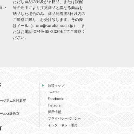
ただし返品の対象が不良品、または誤配
買い
等の理由により注文商品と異なる商品を
納品した場合のみ、商品到着後3日以内の
ご連絡に限り、お受け致します。その際
はメール（
store@kurokabe.co.jp
）、ま
たはお電話(
0749-65-2330
)にてご連絡く
ださい。
S
散策マップ
Twitter
Facebook
ージアム体験教室
Instagram
採用情報
ール体験教室
プライバシーポリシー
インターネット販売
T