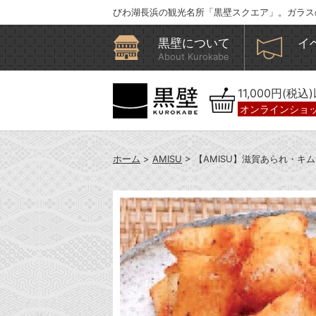
びわ湖長浜の観光名所「黒壁スクエア」。ガラス
黒壁について
イ
About Kurokabe
11,000円(税
オンラインショ
ホーム
>
AMISU
> 【AMISU】滋賀あられ・キ