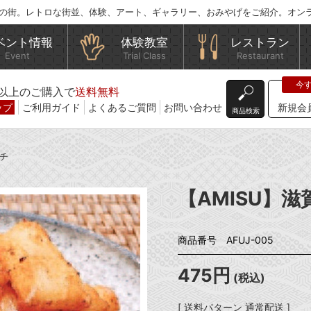
の街。レトロな街並、体験、アート、ギャラリー、おみやげをご紹介。オン
ベント情報
体験教室
レストラン
Event
Trial Class
Restaurant
込)以上のご購入で
送料無料
ップ
ご利用ガイド
よくあるご質問
お問い合わせ
新規会
商品検索
ムチ
【AMISU】
商品番号 AFUJ-005
475円
(税込)
[ 送料パターン 通常配送 ]