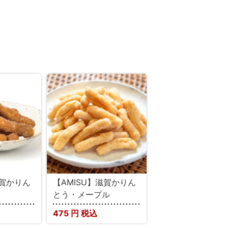
滋賀かりん
【AMISU】滋賀かりん
とう・メープル
475
円 税込