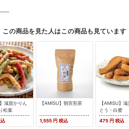
この商品を見た人はこの商品も見ています
U】滋賀かりん
【AMISU】朝宮煎茶
【AMISU】
り松葉
とう・白蜜
税込
1,555
円 税込
475
円 税込