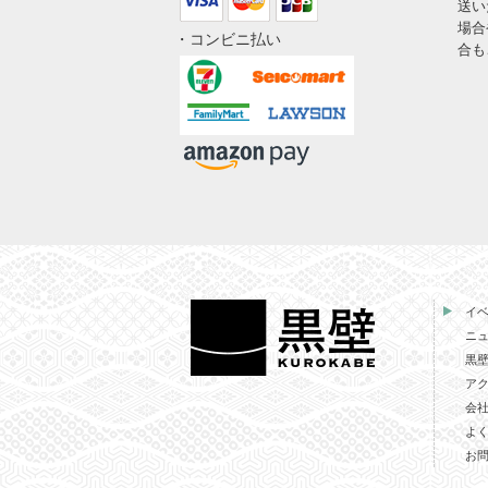
送い
場合
・コンビニ払い
合も
イ
ニ
黒
ア
会
よ
お