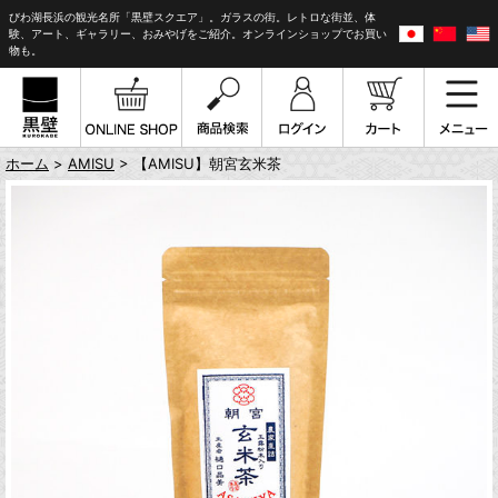
びわ湖長浜の観光名所「黒壁スクエア」。ガラスの街。レトロな街並、体
験、アート、ギャラリー、おみやげをご紹介。オンラインショップでお買い
物も。
ホーム
>
AMISU
> 【AMISU】朝宮玄米茶