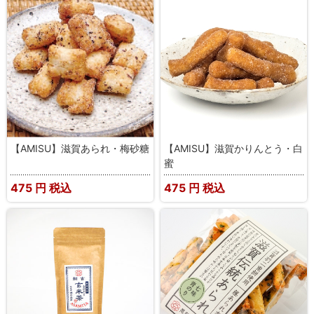
【AMISU】滋賀あられ・梅砂糖
【AMISU】滋賀かりんとう・白
蜜
475
円 税込
475
円 税込