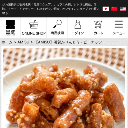
びわ湖長浜の観光名所「黒壁スクエア」。ガラスの街。レトロな街並、体
験、アート、ギャラリー、おみやげをご紹介。オンラインショップでお買い
物も。
ホーム
>
AMISU
> 【AMISU】滋賀かりんとう・ピーナッツ