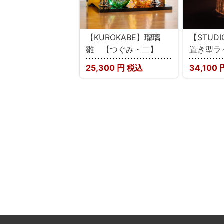
【KUROKABE】瑠璃
【STUD
雛 【つぐみ・二】
置き型ラ
25,300
円 税込
34,100