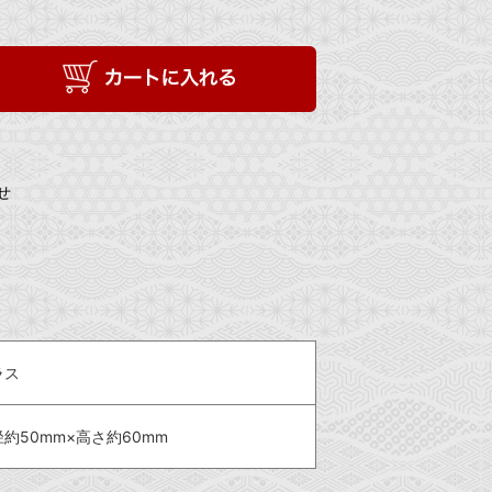
せ
ラス
約50mm×高さ約60mm