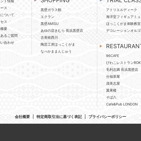
SHOPPING
TRIAL CLAS
ベント情報
ュース
黒壁ガラス館
アトリエルディーク
壁について
エクラン
海洋堂フィギュアミュ
クセス
黒壁AMISU
ほっこくがま体験教室
社概要
あゆの店きむら 長浜黒壁店
デコレーションオルゴ
くあるご質問
古美術西川
問い合わせ
陶芸工房ほっこくがま
RESTAURAN
なべかままんじゅう
96CAFE
びわこレストランROK
毛利志満 長浜黒壁店
分福茶屋
茂美志屋
翼果楼
そば八
Cafe&Pub LONDON
会社概要
特定商取引法に基づく表記
プライバシーポリシー