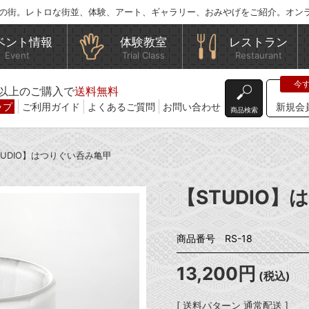
の街。レトロな街並、体験、アート、ギャラリー、おみやげをご紹介。オン
ベント情報
体験教室
レストラン
Event
Trial Class
Restaurant
込)以上のご購入で
送料無料
ップ
ご利用ガイド
よくあるご質問
お問い合わせ
新規会
商品検索
TUDIO】はつりぐい呑み亀甲
【STUDIO
商品番号 RS-18
13,200円
(税込)
[ 送料パターン 通常配送 ]