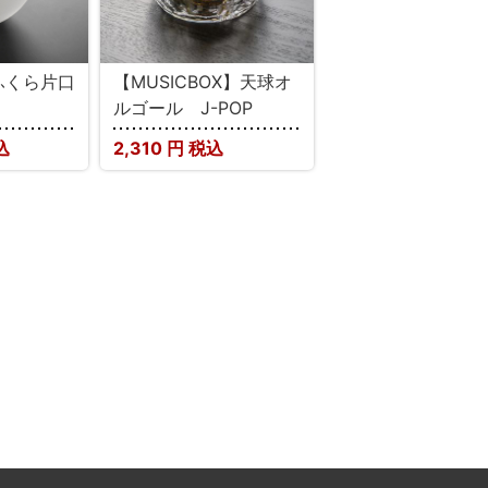
】ふくら片口
【MUSICBOX】天球オ
ルゴール J-POP
込
2,310
円 税込