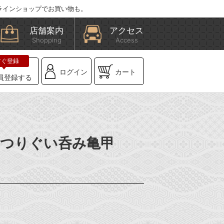
ラインショップでお買い物も。
店舗案内
アクセス
Shopping
Access
ログイン
カート
員登録する
】はつりぐい呑み亀甲