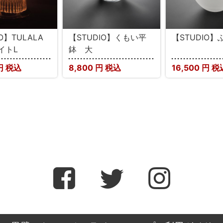
IO】TULALA
【STUDIO】くもい平
【STUDIO
イトL
鉢 大
円 税込
8,800
円 税込
16,500
円 税