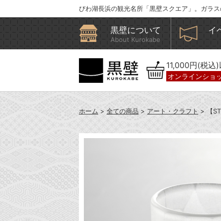
びわ湖長浜の観光名所「黒壁スクエア」。ガラス
黒壁について
イ
About Kurokabe
11,000円(税
オンラインショ
ホーム
>
全ての商品
>
アート・クラフト
> 【S