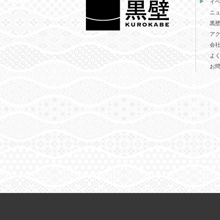
イ
ニ
黒
ア
会
よ
お