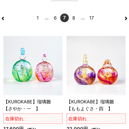
<
>
…
7
…
1
6
8
17
【KUROKABE】瑠璃雛
【KUROKABE】瑠璃雛
【さやか・一 】
【ももよぐさ・四 】
在庫切れ
在庫切れ
17,600円
22,000円