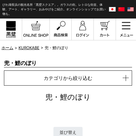
びわ湖長浜の観光名所「黒壁スクエア」。ガラスの街。レトロな街並、体
験、アート、ギャラリー、おみやげをご紹介。オンラインショップでお買い
物も。
ホーム
>
KUROKABE
> 兜・鯉のぼり
兜・鯉のぼり
カテゴリから絞り込む
兜・鯉のぼり
並び替え