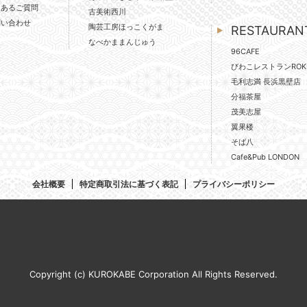
くあるご質問
古美術西川
問い合わせ
陶芸工房ほっこくがま
RESTAURAN
なべかままんじゅう
96CAFE
びわこレストランROK
毛利志満 長浜黒壁店
分福茶屋
茂美志屋
翼果楼
そば八
Cafe&Pub LONDON
会社概要
特定商取引法に基づく表記
プライバシーポリシー
Copyright (c) KUROKABE Corporation All Rights Reserved.