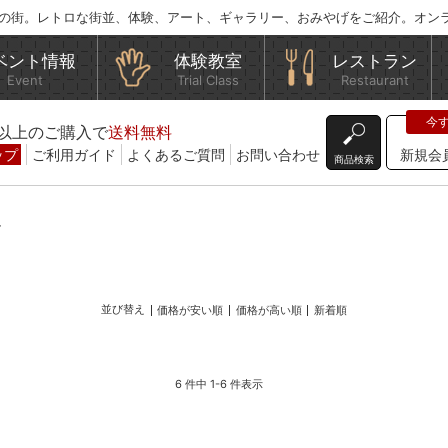
の街。レトロな街並、体験、アート、ギャラリー、おみやげをご紹介。オン
ベント情報
体験教室
レストラン
Event
Trial Class
Restaurant
込)以上のご購入で
送料無料
ップ
ご利用ガイド
よくあるご質問
お問い合わせ
新規会
商品検索
ル
並び替え
価格が安い順
価格が高い順
新着順
6 件中 1-6 件表示