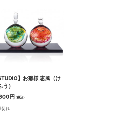
STUDIO】お雛様 恵風（け
ふう）
,600円
(税込)
庫切れ