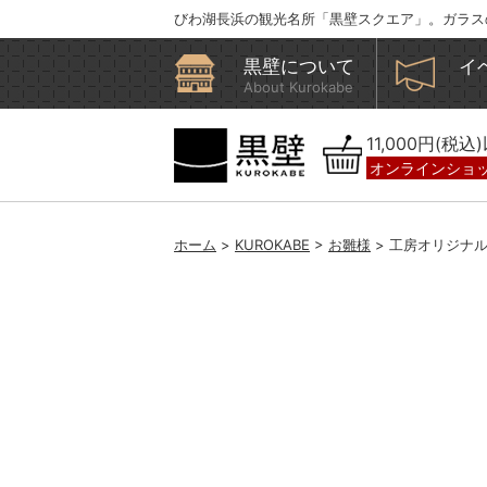
びわ湖長浜の観光名所「黒壁スクエア」。ガラス
黒壁について
イ
About Kurokabe
11,000円(税
オンラインショ
ホーム
>
KUROKABE
>
お雛様
> 工房オリジナ