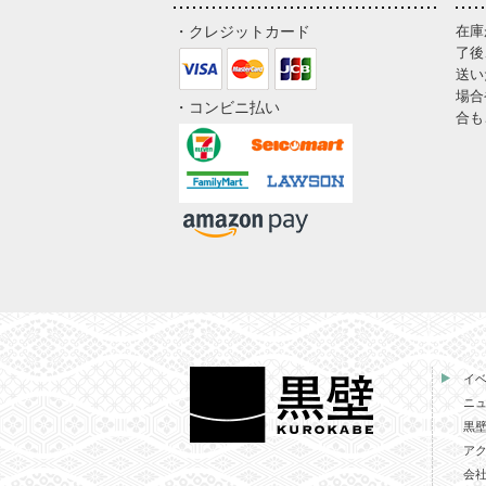
・クレジットカード
在庫
了後
送い
場合
・コンビニ払い
合も
イ
ニ
黒
ア
会