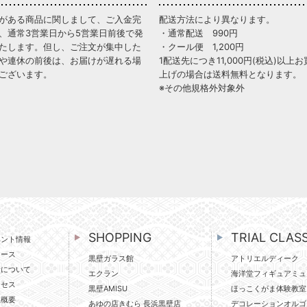
がある商品に関しまして、ご入金完
配送方法により異なります。
、通常3営業日から5営業日前後で発
・通常配送 990円
たします。但し、ご注文が集中した
・クール便 1,200円
や連休の前後は、お届けが遅れる場
1配送先につき11,000円(税込)以上お
ございます。
上げの場合は送料無料となります。
※その他規格外対象外
SHOPPING
TRIAL CLAS
ベント情報
ュース
黒壁ガラス館
アトリエルディーク
壁について
エクラン
海洋堂フィギュアミュ
クセス
黒壁AMISU
ほっこくがま体験教室
社概要
あゆの店きむら 長浜黒壁店
デコレーションオルゴ