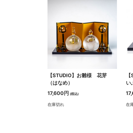
【STUDIO】お雛様 花芽
【
（はなめ）
い
17,600円
17
(税込)
在庫切れ
在