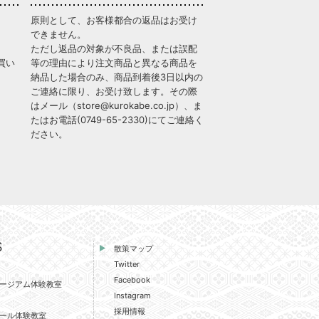
原則として、お客様都合の返品はお受け
できません。
ただし返品の対象が不良品、または誤配
買い
等の理由により注文商品と異なる商品を
納品した場合のみ、商品到着後3日以内の
ご連絡に限り、お受け致します。その際
はメール（
store@kurokabe.co.jp
）、ま
たはお電話(
0749-65-2330
)にてご連絡く
ださい。
S
散策マップ
Twitter
Facebook
ージアム体験教室
Instagram
採用情報
ール体験教室