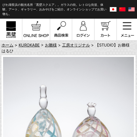
びわ湖長浜の観光名所「黒壁スクエア」。ガラスの街。レトロな街並、体
験、アート、ギャラリー、おみやげをご紹介。オンラインショップでお買い
物も。
ホーム
>
KUROKABE
>
お雛様
>
工房オリジナル
> 【STUDIO】お雛様
はるひ