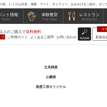
の街。レトロな街並、体験、アート、ギャラリー、おみやげをご紹介。オン
ベント情報
体験教室
レストラン
Event
Trial Class
Restaurant
込)以上のご購入で
送料無料
ップ
ご利用ガイド
よくあるご質問
お問い合わせ
新規会
商品検索
文具雑貨
お雛様
黒壁工房オリジナル