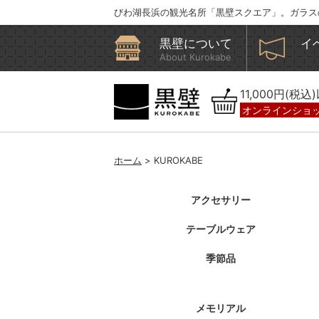
びわ湖長浜の観光名所「黒壁スクエア」。ガラス
黒壁について
イ
About Kurokabe
11,000円(税
オンラインショ
ホーム
> KUROKABE
アクセサリー
テーブルウェア
季節品
メモリアル