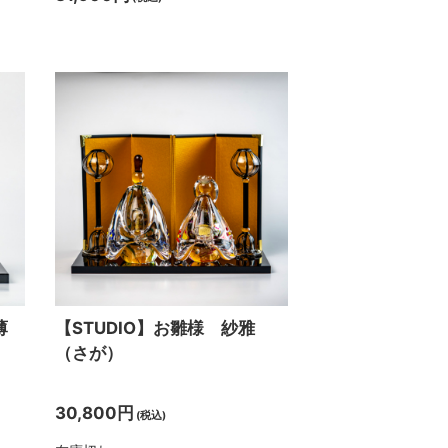
薄
【STUDIO】お雛様 紗雅
（さが）
30,800円
(税込)