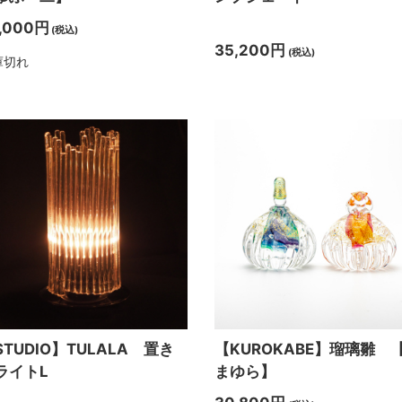
,000円
(税込)
35,200円
(税込)
庫切れ
STUDIO】TULALA 置き
【KUROKABE】瑠璃雛 
ライトL
まゆら】