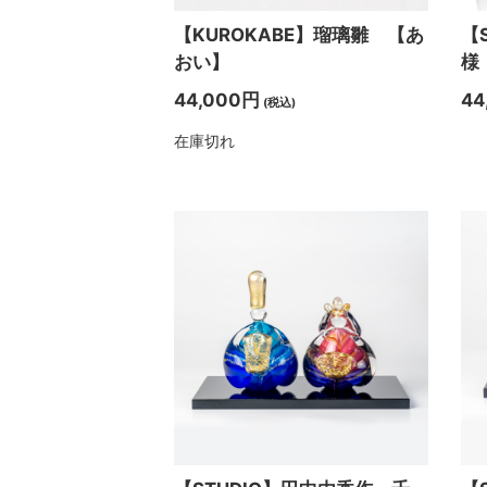
【KUROKABE】瑠璃雛 【あ
【
おい】
様
44,000円
44
(税込)
在庫切れ