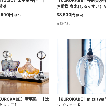
STUDIO】田中由香作 千
【KUROKABE】神﨑美沙
雛-紅
お雛様 春水(しゅんすい）
,500円
38,500円
(税込)
(税込)
在庫切れ
KUROKABE】瑠璃雛 【は
【KUROKABE】mizuawa
ゆふ・二】
ンプシェード