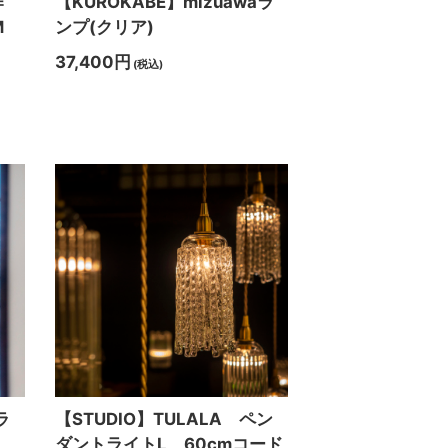
作
【KUROKABE】mizuawaラ
M
ンプ(クリア)
37,400円
(税込)
ラ
【STUDIO】TULALA ペン
ダントライトL 60cmコード