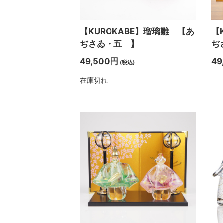
【KUROKABE】瑠璃雛 【あ
【
ぢさゐ・五 】
ぢ
49,500円
49
(税込)
在庫切れ