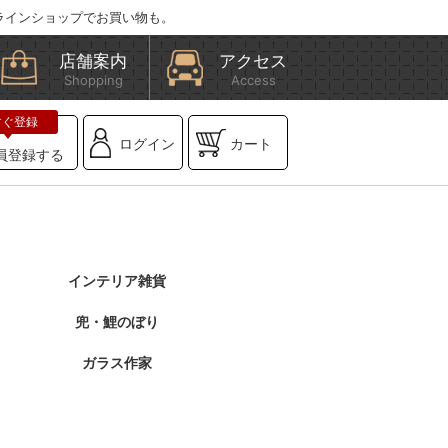
ラインショップでお買い物も。
店舗案内
アクセス
Shopping
Access
ログイン
カート
員登録する
インテリア雑貨
兜・鯉のぼり
ガラス作家