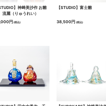
STUDIO】神﨑美沙作 お雛
【STUDIO】富士雛
 流麗（りゅうれい）
,000円
38,500円
(税込)
(税込)