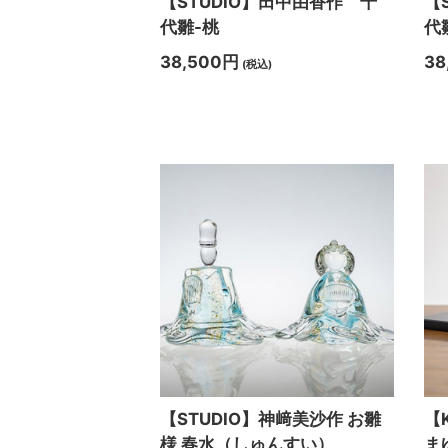
【STUDIO】田中由香作 千
【
代雛-桃
代
38,500円
38
(税込)
【STUDIO】神﨑美沙作 お雛
【
様 春水（しゅんすい）
ま