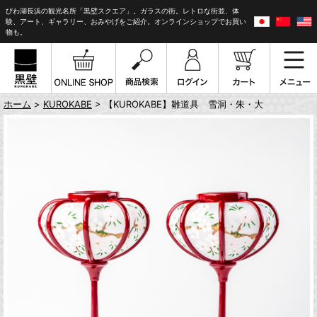
びわ湖長浜の観光名所「黒壁スクエア」。ガラスの街。レトロな街並、体
験、アート、ギャラリー、おみやげをご紹介。オンラインショップでお買い
物も。
ホーム
>
KUROKABE
> 【KUROKABE】雛道具 雪洞・朱・大