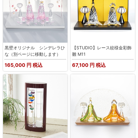
黒壁オリジナル シンデレラひ
【STUDIO】レース紋様金彩飾
な（別ページに移動します）
雛 M11
165,000
円 税込
67,100
円 税込