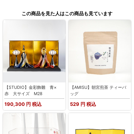
この商品を見た人はこの商品も見ています
【STUDIO】金彩飾雛 青×
【AMISU】朝宮煎茶 ティーバ
赤 大サイズ M28
ッグ
190,300
円 税込
529
円 税込