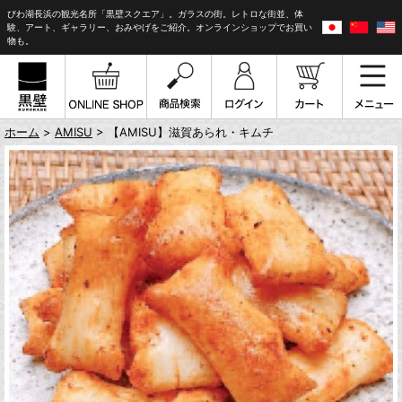
びわ湖長浜の観光名所「黒壁スクエア」。ガラスの街。レトロな街並、体
験、アート、ギャラリー、おみやげをご紹介。オンラインショップでお買い
物も。
ホーム
>
AMISU
> 【AMISU】滋賀あられ・キムチ