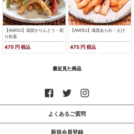
【AMISU】滋賀かりんとう・彩
【AMISU】滋賀あられ・えび
り松葉
475
円 税込
475
円 税込
最近見た商品
よくあるご質問
新規会員登録