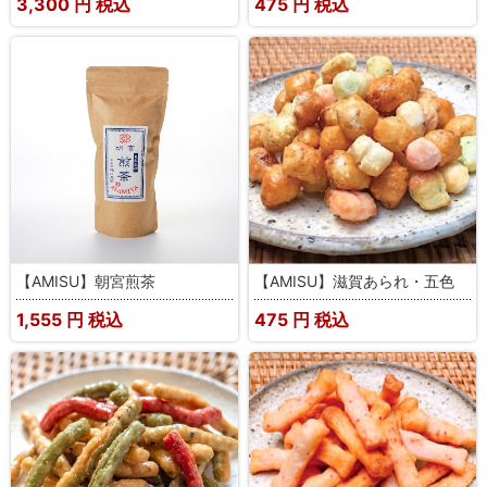
3,300
円 税込
475
円 税込
【AMISU】朝宮煎茶
【AMISU】滋賀あられ・五色
1,555
円 税込
475
円 税込