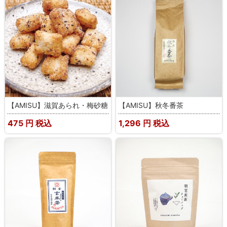
【AMISU】滋賀あられ・梅砂糖
【AMISU】秋冬番茶
475
円 税込
1,296
円 税込