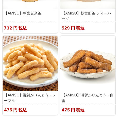
【AMISU】朝宮玄米茶
【AMISU】朝宮煎茶 ティーバ
ッグ
732
円 税込
529
円 税込
【AMISU】滋賀かりんとう・メ
【AMISU】滋賀かりんとう・白
ープル
蜜
475
円 税込
475
円 税込