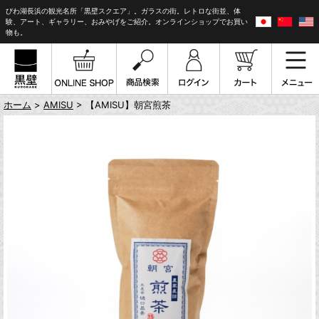
びわ湖長浜の観光名所「黒壁スクエア」。ガラスの街。レトロな街並、体
験、アート、ギャラリー、おみやげをご紹介。オンラインショップでお買い
物も。
ホーム
>
AMISU
> 【AMISU】朝宮煎茶