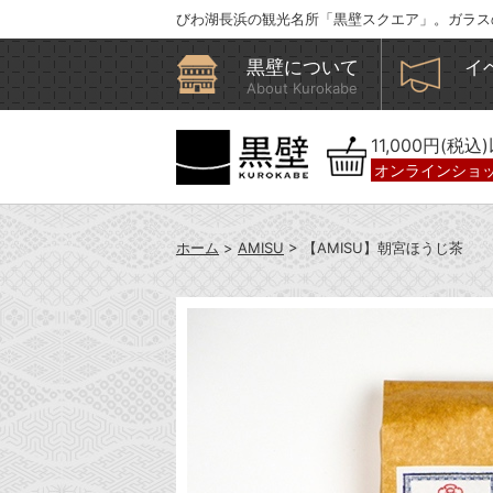
びわ湖長浜の観光名所「黒壁スクエア」。ガラス
黒壁について
イ
About Kurokabe
11,000円(税
オンラインショ
ホーム
>
AMISU
> 【AMISU】朝宮ほうじ茶