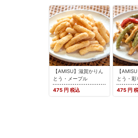
【AMISU】滋賀かりん
【AMIS
とう・メープル
とう・彩
475
円 税込
475
円 