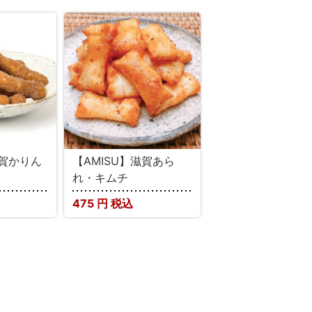
滋賀かりん
【AMISU】滋賀あら
れ・キムチ
475
円 税込