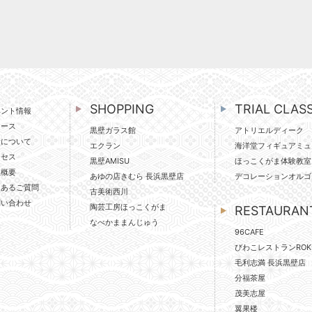
SHOPPING
TRIAL CLAS
ベント情報
ュース
黒壁ガラス館
アトリエルディーク
壁について
エクラン
海洋堂フィギュアミュ
クセス
黒壁AMISU
ほっこくがま体験教室
社概要
あゆの店きむら 長浜黒壁店
デコレーションオルゴ
くあるご質問
古美術西川
問い合わせ
陶芸工房ほっこくがま
RESTAURAN
なべかままんじゅう
96CAFE
びわこレストランROK
毛利志満 長浜黒壁店
分福茶屋
茂美志屋
翼果楼