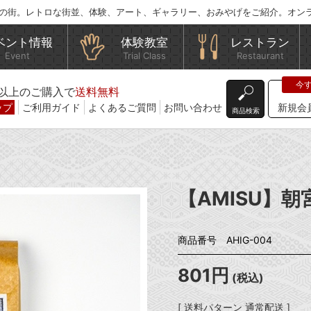
の街。レトロな街並、体験、アート、ギャラリー、おみやげをご紹介。オン
ベント情報
体験教室
レストラン
Event
Trial Class
Restaurant
込)以上のご購入で
送料無料
ップ
ご利用ガイド
よくあるご質問
お問い合わせ
新規会
商品検索
【AMISU】
商品番号 AHIG-004
801円
(税込)
[ 送料パターン 通常配送 ]