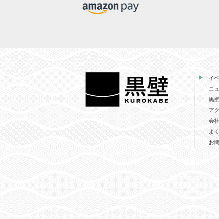
イ
ニ
黒
ア
会
よ
お