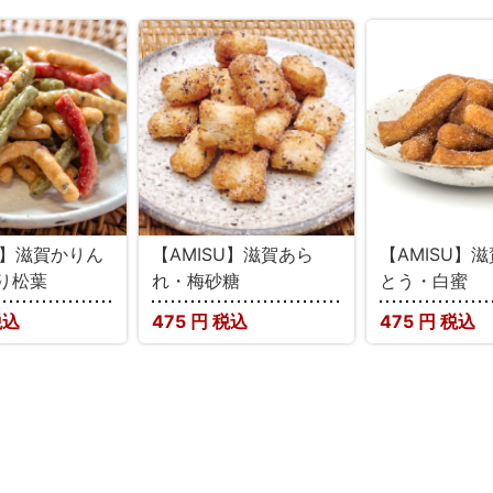
U】滋賀かりん
【AMISU】滋賀あら
【AMISU】
り松葉
れ・梅砂糖
とう・白蜜
税込
475
円 税込
475
円 税込