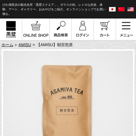
びわ湖長浜の観光名所「黒壁スクエア」。ガラスの街。レトロな街並、体
験、アート、ギャラリー、おみやげをご紹介。オンラインショップでお買い
物も。
ホーム
>
AMISU
> 【AMISU】朝宮煎茶