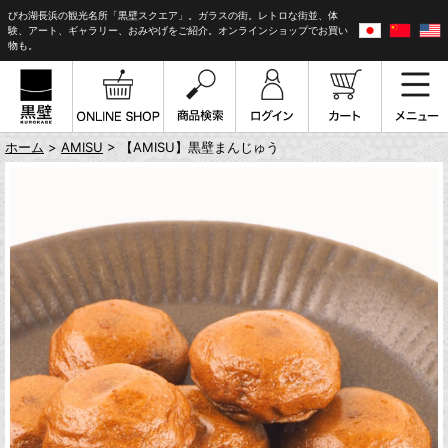
びわ湖長浜の観光名所「黒壁スクエア」。ガラスの街。レトロな街並、体
験、アート、ギャラリー、おみやげをご紹介。オンラインショップでお買い
物も。
ホーム
>
AMISU
> 【AMISU】黒壁まんじゅう