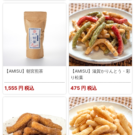
【AMISU】朝宮煎茶
【AMISU】滋賀かりんとう・彩
り松葉
1,555
円 税込
475
円 税込