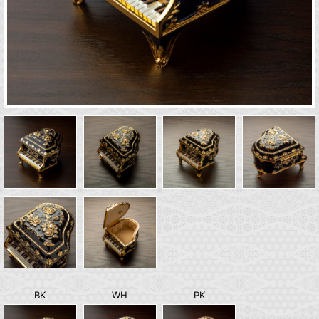
BK
WH
PK