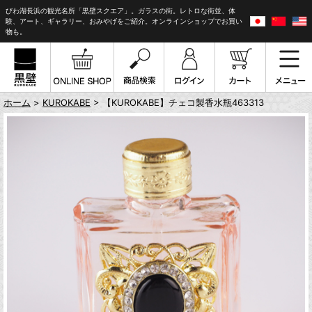
びわ湖長浜の観光名所「黒壁スクエア」。ガラスの街。レトロな街並、体
験、アート、ギャラリー、おみやげをご紹介。オンラインショップでお買い
物も。
ホーム
>
KUROKABE
> 【KUROKABE】チェコ製香水瓶463313