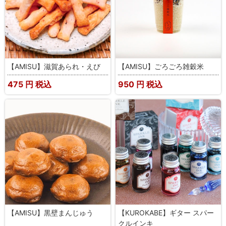
【AMISU】滋賀あられ・えび
【AMISU】ごろごろ雑穀米
475
円 税込
950
円 税込
【AMISU】黒壁まんじゅう
【KUROKABE】ギター スパー
クルインキ