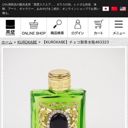
びわ湖長浜の観光名所「黒壁スクエア」。ガラスの街。レトロな街並、体
験、アート、ギャラリー、おみやげをご紹介。オンラインショップでお買い
物も。
ホーム
>
KUROKABE
> 【KUROKABE】チェコ製香水瓶463323