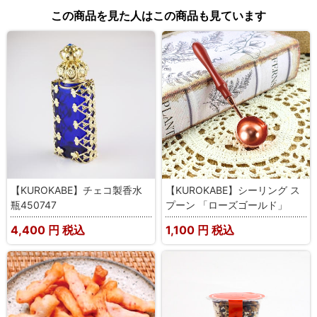
この商品を見た人はこの商品も見ています
【KUROKABE】チェコ製香水
【KUROKABE】シーリング ス
瓶450747
プーン 「ローズゴールド」
4,400
円 税込
1,100
円 税込