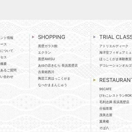
SHOPPING
TRIAL CLAS
ベント情報
ュース
黒壁ガラス館
アトリエルディーク
壁について
エクラン
海洋堂フィギュアミュ
クセス
黒壁AMISU
ほっこくがま体験教室
社概要
あゆの店きむら 長浜黒壁店
デコレーションオルゴ
くあるご質問
古美術西川
問い合わせ
陶芸工房ほっこくがま
RESTAURAN
なべかままんじゅう
96CAFE
びわこレストランROK
毛利志満 長浜黒壁店
分福茶屋
茂美志屋
翼果楼
そば八