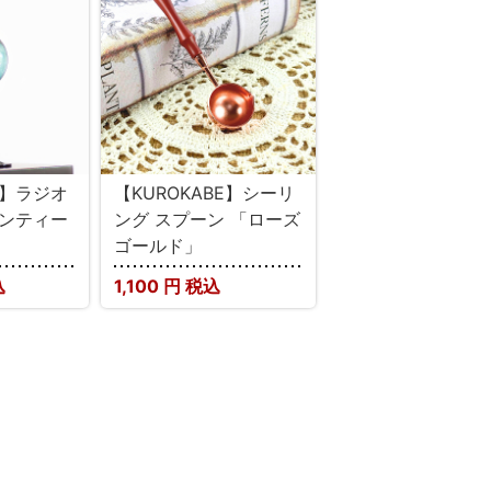
E】ラジオ
【KUROKABE】シーリ
アンティー
ング スプーン 「ローズ
ゴールド」
込
1,100
円 税込