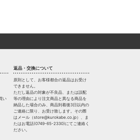
返品・交換について
原則として、お客様都合の返品はお受け
できません。
ただし返品の対象が不良品、または誤配
買い
等の理由により注文商品と異なる商品を
納品した場合のみ、商品到着後3日以内の
ご連絡に限り、お受け致します。その際
はメール（
store@kurokabe.co.jp
）、ま
たはお電話(
0749-65-2330
)にてご連絡く
ださい。