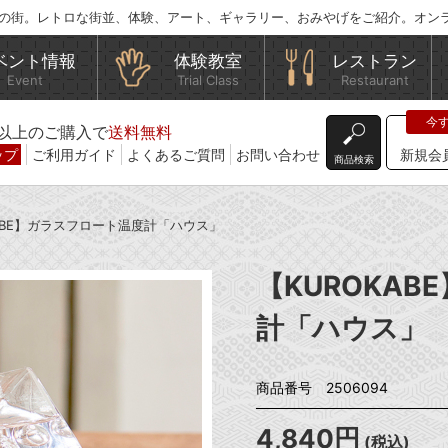
の街。レトロな街並、体験、アート、ギャラリー、おみやげをご紹介。オン
ベント情報
体験教室
レストラン
Event
Trial Class
Restaurant
込)以上のご購入で
送料無料
ップ
ご利用ガイド
よくあるご質問
お問い合わせ
新規会
商品検索
KABE】ガラスフロート温度計「ハウス」
【KUROKA
計「ハウス」
商品番号 2506094
4,840円
(税込)