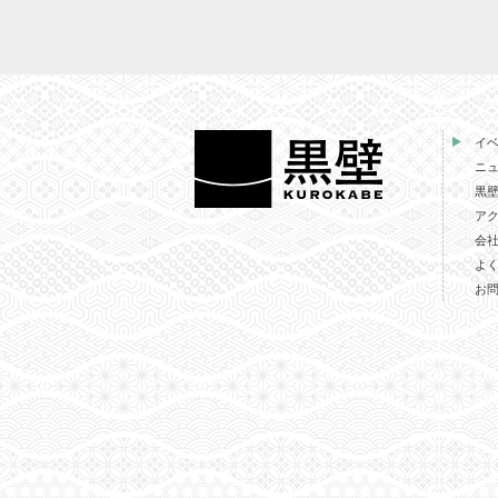
イ
ニ
黒
ア
会
よ
お