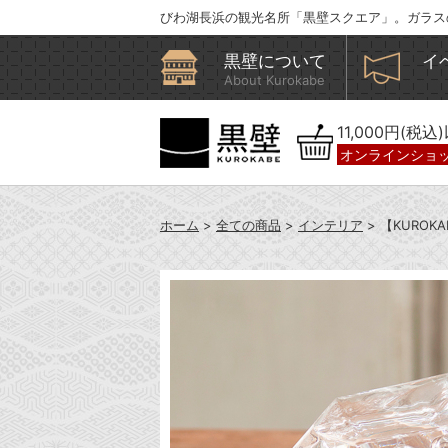
びわ湖長浜の観光名所「黒壁スクエア」。ガラス
黒壁について
イ
About Kurokabe
11,000円(税
オンラインショ
ホーム
>
全ての商品
>
インテリア
> 【KURO