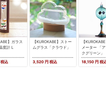
KABE】ガラス
【KUROKABE】ストー
【KUROKAB
温度計 L
ムグラス「クラウド」
メーター 「
クグリーン」
 税込
3,520
円 税込
18,150
円 税