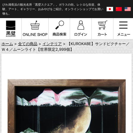
びわ湖長浜の観光名所「黒壁スクエア」。ガラスの街。レトロな街並、体
験、アート、ギャラリー、おみやげをご紹介。オンラインショップでお買い
物も。
ホーム
>
全ての商品
>
インテリア
> 【KUROKABE】サンドピクチャー／
Ｗ４／ムーンライト【世界限定2,999個】