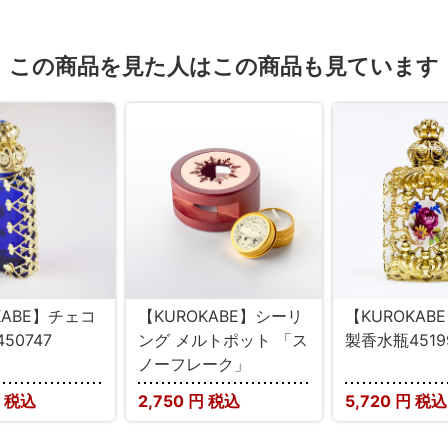
この商品を見た人はこの商品も見ています
KABE】チェコ
【KUROKABE】シーリ
【KUROKAB
50747
ング メルトポット 「ス
製香水瓶4519
ノーフレーク」
 税込
2,750
円 税込
5,720
円 税込