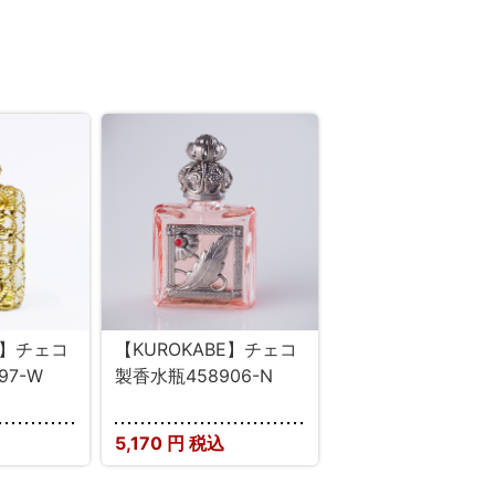
E】チェコ
【KUROKABE】チェコ
97-W
製香水瓶458906-N
5,170
円 税込