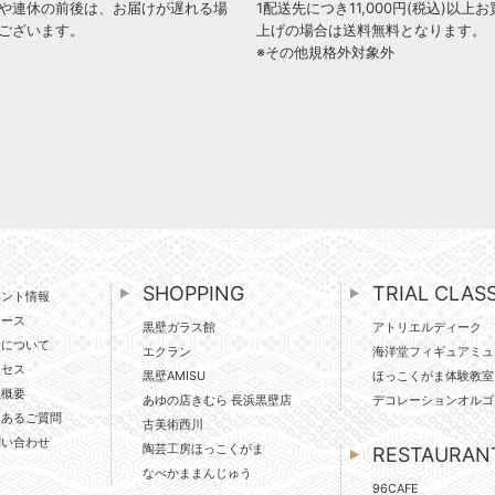
や連休の前後は、お届けが遅れる場
1配送先につき11,000円(税込)以上お
ございます。
上げの場合は送料無料となります。
※その他規格外対象外
SHOPPING
TRIAL CLAS
ベント情報
ュース
黒壁ガラス館
アトリエルディーク
壁について
エクラン
海洋堂フィギュアミュ
クセス
黒壁AMISU
ほっこくがま体験教室
社概要
あゆの店きむら 長浜黒壁店
デコレーションオルゴ
くあるご質問
古美術西川
問い合わせ
陶芸工房ほっこくがま
RESTAURAN
なべかままんじゅう
96CAFE