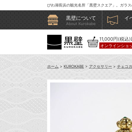
びわ湖長浜の観光名所「黒壁スクエア」。ガラス
黒壁について
イ
About Kurokabe
11,000円(税
オンラインショ
ホーム
>
KUROKABE
>
アクセサリー
>
チェコ