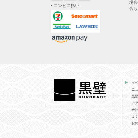
場合
・コンビニ払い
合も
イ
ニ
黒
ア
会
よ
お