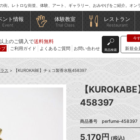
の街。レトロな街並、体験、アート、ギャラリー、おみやげをご紹介。オン
ベント情報
体験教室
レストラン
Event
Trial Class
Restaurant
込)以上のご購入で
送料無料
ップ
ご利用ガイド
よくあるご質問
お問い合わせ
新規会
商品検索
ガラス
> 【KUROKABE】チェコ製香水瓶458397
【KUROKA
458397
商品番号 perfume-458397
5,170円
(税込)