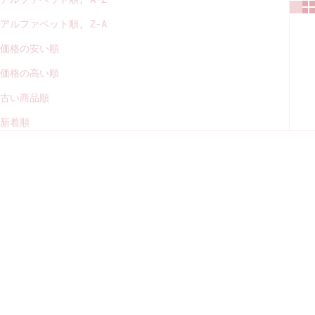
アルファベット順, Z-A
価格の安い順
価格の高い順
古い商品順
新着順
シンデレラひな ミューズ フル
シンデレラひな ミューズ ベー