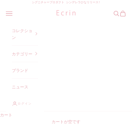
コンテンツへスキップ
シグニチャープロダクト シンデレラひなリリース!
エクラン オンラインストア
メニュー
検索
カート
コレクショ
ン
カテゴリー
ブランド
ニュース
ログイン
カート
カートが空です