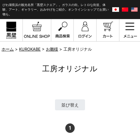
びわ湖長浜の観光名所「黒壁スクエア」。ガラスの街。レトロな街並、体
験、アート、ギャラリー、おみやげをご紹介。オンラインショップでお買い
物も。
ホーム
>
KUROKABE
>
お雛様
> 工房オリジナル
工房オリジナル
並び替え
1