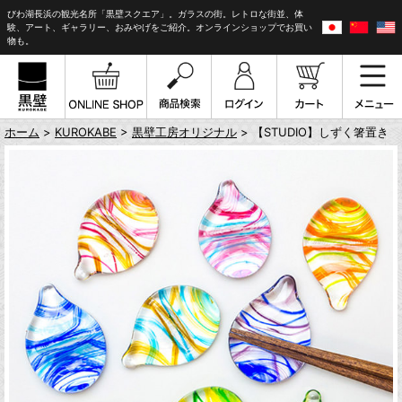
びわ湖長浜の観光名所「黒壁スクエア」。ガラスの街。レトロな街並、体
験、アート、ギャラリー、おみやげをご紹介。オンラインショップでお買い
物も。
ホーム
>
KUROKABE
>
黒壁工房オリジナル
> 【STUDIO】しずく箸置き