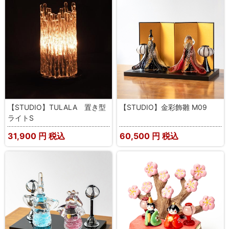
【STUDIO】TULALA 置き型
【STUDIO】金彩飾雛 M09
ライトS
31,900
円 税込
60,500
円 税込