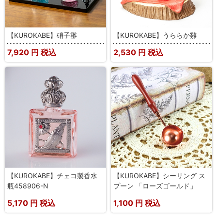
【KUROKABE】硝子雛
【KUROKABE】うららか雛
7,920
円 税込
2,530
円 税込
【KUROKABE】チェコ製香水
【KUROKABE】シーリング ス
瓶458906-N
プーン 「ローズゴールド」
5,170
円 税込
1,100
円 税込