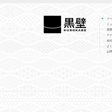
イ
ニ
黒
ア
会
よ
お