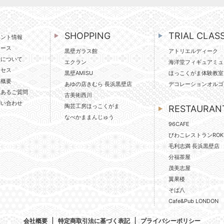
SHOPPING
TRIAL CLAS
ベント情報
ュース
黒壁ガラス館
アトリエルディーク
壁について
エクラン
海洋堂フィギュアミュ
クセス
黒壁AMISU
ほっこくがま体験教室
社概要
あゆの店きむら 長浜黒壁店
デコレーションオルゴ
くあるご質問
古美術西川
問い合わせ
陶芸工房ほっこくがま
RESTAURAN
なべかままんじゅう
96CAFE
びわこレストランROK
毛利志満 長浜黒壁店
分福茶屋
茂美志屋
翼果楼
そば八
Cafe&Pub LONDON
会社概要
特定商取引法に基づく表記
プライバシーポリシー