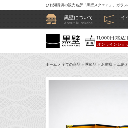
びわ湖長浜の観光名所「黒壁スクエア」。ガラス
黒壁について
イ
About Kurokabe
11,000円(税
オンラインショ
ホーム
>
全ての商品
>
季節品
>
お雛様
>
工房