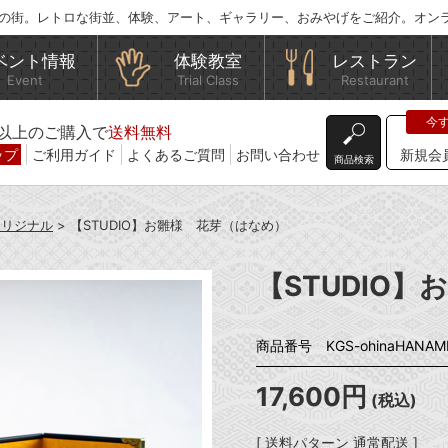
の街。レトロな街並、体験、アート、ギャラリー、おみやげをご紹介。オン
ベント情報
体験教室
レストラン
Event
Trial Class
Restaurant
込)以上のご購入で
送料無料
ップ
ご利用ガイド
よくあるご質問
お問い合わせ
新規会
商品検索
オリジナル
> 【STUDIO】お雛様 花芽（はなめ）
【STUDIO
商品番号 KGS-ohinaHANAM
17,600円
(税込)
[ 送料パターン 通常配送 ]