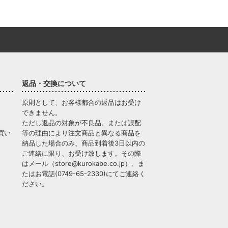
返品・交換について
原則として、お客様都合の返品はお受け
できません。
ただし返品の対象が不良品、または誤配
買い
等の理由により注文商品と異なる商品を
納品した場合のみ、商品到着後3日以内の
ご連絡に限り、お受け致します。その際
はメール（
store@kurokabe.co.jp
）、ま
たはお電話(
0749-65-2330
)にてご連絡く
ださい。