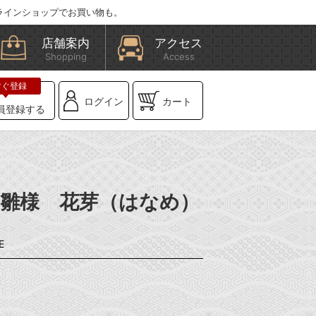
ラインショップでお買い物も。
店舗案内
アクセス
Shopping
Access
ログイン
カート
員登録する
】お雛様 花芽（はなめ）
E