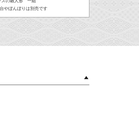
ラスの雛人形 一組
黒台やぼんぼりは別売です
。