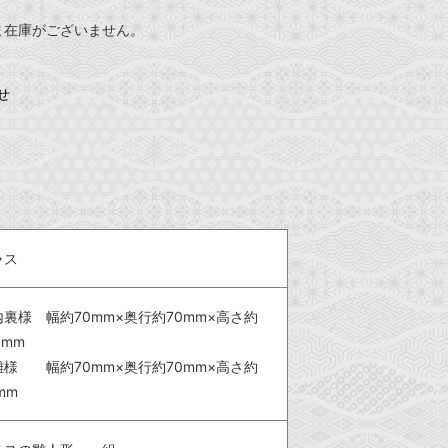
ま在庫がございません。
せ
ラス
内裏様 幅約70mm×奥行約70mm×高さ約
0mm
雛様 幅約70mm×奥行約70mm×高さ約
mm