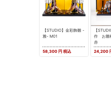
【STUDIO】金彩飾雛 -
【STUD
雅- M01
作 お雛
赤
58,300
円 税込
24,200