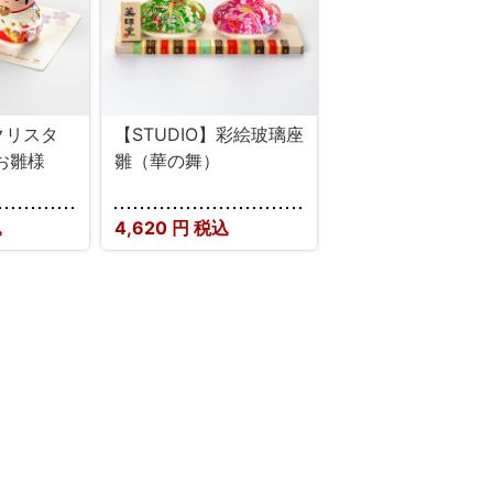
】クリスタ
【STUDIO】彩絵玻璃座
お雛様
雛（華の舞）
込
4,620
円 税込