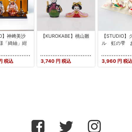
IO】神﨑美沙
【KUROKABE】桃山雛
【STUDIO
様「綺紬」紺
ル 虹の雫 
円 税込
3,740
円 税込
3,960
円 税