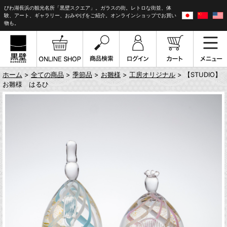
びわ湖長浜の観光名所「黒壁スクエア」。ガラスの街。レトロな街並、体
験、アート、ギャラリー、おみやげをご紹介。オンラインショップでお買い
物も。
ホーム
>
全ての商品
>
季節品
>
お雛様
>
工房オリジナル
> 【STUDIO】
お雛様 はるひ