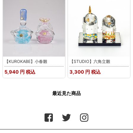
【KUROKABE】小春雛
【STUDIO】六角立雛
5,940
円 税込
3,300
円 税込
最近見た商品