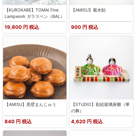
【KUROKABE】TOMAI Fine
【AMISU】菊水飴
Lampwork ガラスペン（BAL）
19,800
円 税込
900
円 税込
【AMISU】黒壁まんじゅう
【STUDIO】彩絵玻璃座雛（華
の舞）
840
円 税込
4,620
円 税込