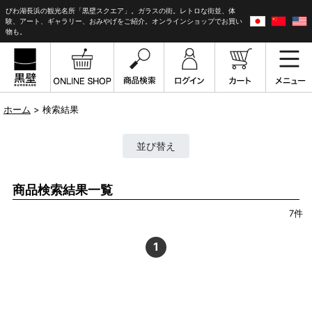
びわ湖長浜の観光名所「黒壁スクエア」。ガラスの街。レトロな街並、体
験、アート、ギャラリー、おみやげをご紹介。オンラインショップでお買い
物も。
ホーム
> 検索結果
並び替え
商品検索結果一覧
7
件
1