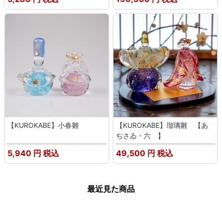
【KUROKABE】小春雛
【KUROKABE】瑠璃雛 【あ
ぢさゐ・六 】
5,940
円 税込
49,500
円 税込
最近見た商品