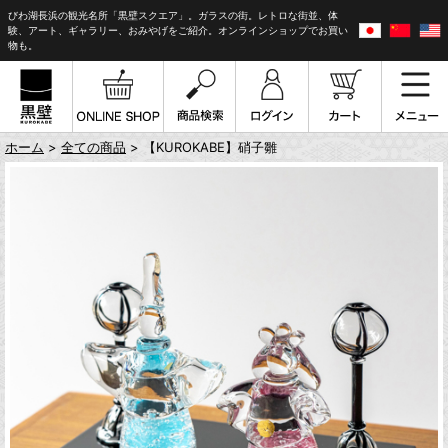
びわ湖長浜の観光名所「黒壁スクエア」。ガラスの街。レトロな街並、体
験、アート、ギャラリー、おみやげをご紹介。オンラインショップでお買い
物も。
ホーム
>
全ての商品
> 【KUROKABE】硝子雛