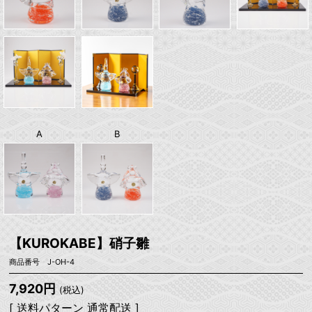
A
B
【KUROKABE】硝子雛
商品番号 J-OH-4
7,920円
(税込)
[ 送料パターン 通常配送 ]