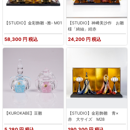
【STUDIO】金彩飾雛 -雅- M01
【STUDIO】神﨑美沙作 お雛
様「綺紬」紺赤
58,300
円 税込
24,200
円 税込
【KUROKABE】豆雛
【STUDIO】金彩飾雛 青×
赤 大サイズ M28
5,280
円 税込
190,300
円 税込