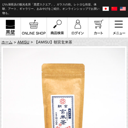
びわ湖長浜の観光名所「黒壁スクエア」。ガラスの街。レトロな街並、体
験、アート、ギャラリー、おみやげをご紹介。オンラインショップでお買い
物も。
ホーム
>
AMISU
> 【AMISU】朝宮玄米茶