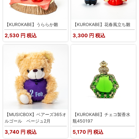
【KUROKABE】うららか雛
【KUROKABE】花春風立ち雛
2,530
円 税込
3,300
円 税込
【MUSICBOX】ベアーズ365オ
【KUROKABE】チェコ製香水
ルゴール ベージュ2月
瓶450197
3,740
円 税込
5,170
円 税込