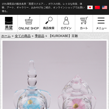
びわ湖長浜の観光名所「黒壁スクエア」。ガラスの街。レトロな街並、体
験、アート、ギャラリー、おみやげをご紹介。オンラインショップでお買い
物も。
ホーム
>
全ての商品
>
季節品
> 【KUROKABE】豆雛