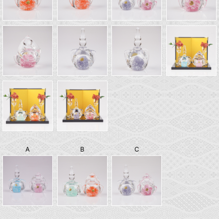
A
B
C