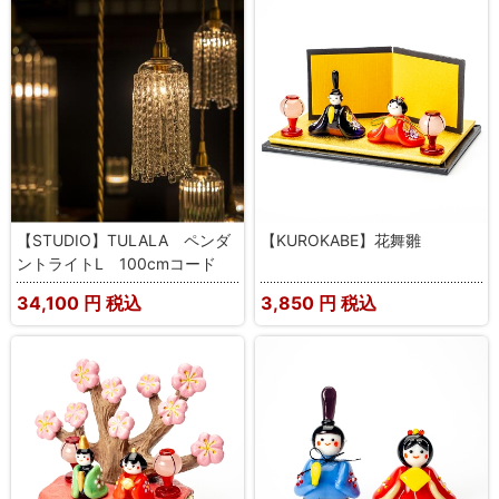
【STUDIO】TULALA ペンダ
【KUROKABE】花舞雛
ントライトL 100cmコード
34,100
円 税込
3,850
円 税込