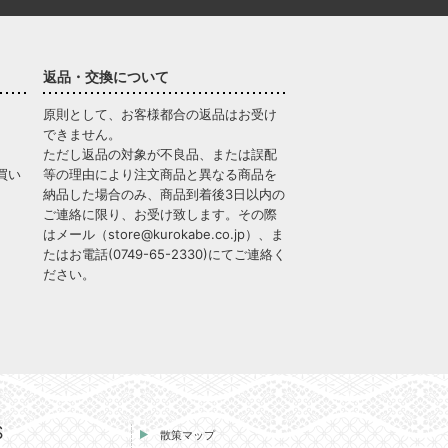
返品・交換について
原則として、お客様都合の返品はお受け
できません。
ただし返品の対象が不良品、または誤配
買い
等の理由により注文商品と異なる商品を
納品した場合のみ、商品到着後3日以内の
ご連絡に限り、お受け致します。その際
はメール（
store@kurokabe.co.jp
）、ま
たはお電話(
0749-65-2330
)にてご連絡く
ださい。
S
散策マップ