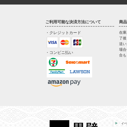
ご利用可能な決済方法について
商品
・クレジットカード
在庫
了後
送い
場合
・コンビニ払い
合も
イ