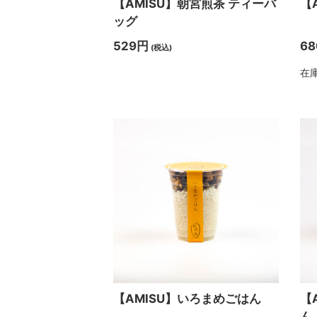
【AMISU】朝宮煎茶 ティーバ
【
ッグ
529円
6
(税込)
在
【AMISU】いろまめごはん
【
ん