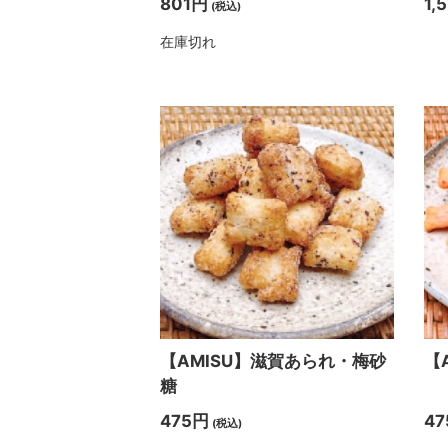
801円
1,
(税込)
在庫切れ
【AMISU】滋賀あられ・梅砂
【
糖
475円
47
(税込)