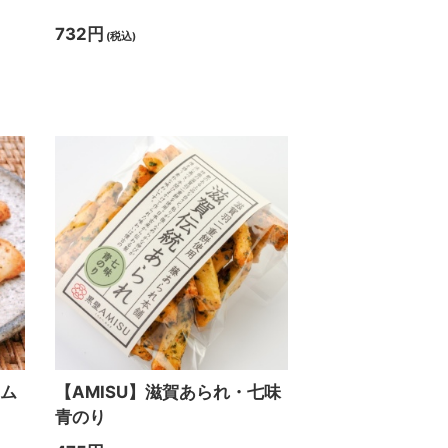
732円
(税込)
キム
【AMISU】滋賀あられ・七味
青のり