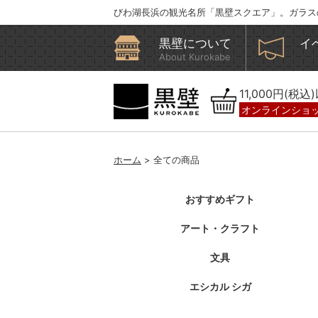
びわ湖長浜の観光名所「黒壁スクエア」。ガラス
黒壁について
イ
About Kurokabe
11,000円(税
オンラインショ
ホーム
> 全ての商品
おすすめギフト
アート・クラフト
文具
エシカル シガ