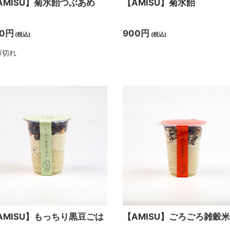
AMISU】菊水飴つぶあめ
【AMISU】菊水飴
80円
900円
(税込)
(税込)
庫切れ
AMISU】もっちり黒豆ごは
【AMISU】ごろごろ雑穀米