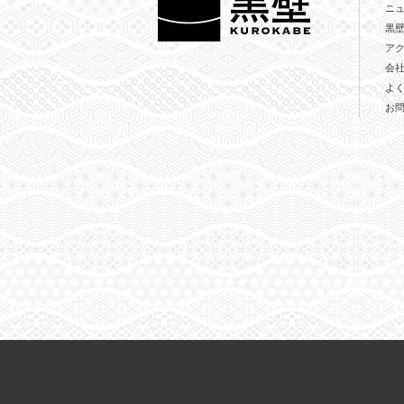
ニ
黒
ア
会
よ
お