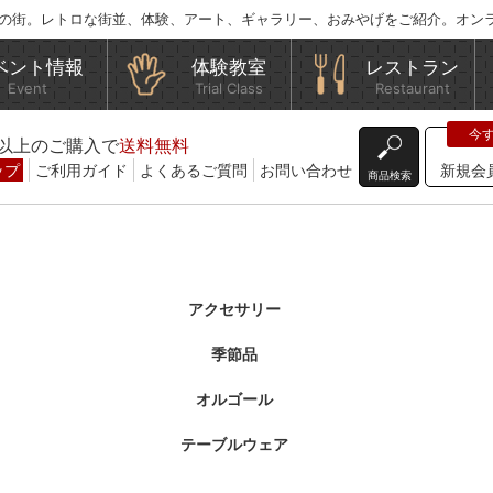
の街。レトロな街並、体験、アート、ギャラリー、おみやげをご紹介。オン
ベント情報
体験教室
レストラン
Event
Trial Class
Restaurant
込)以上のご購入で
送料無料
ップ
ご利用ガイド
よくあるご質問
お問い合わせ
新規会
商品検索
アクセサリー
季節品
オルゴール
テーブルウェア