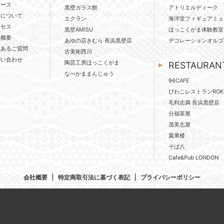
ュース
黒壁ガラス館
アトリエルディーク
壁について
エクラン
海洋堂フィギュアミュ
クセス
黒壁AMISU
ほっこくがま体験教室
社概要
あゆの店きむら 長浜黒壁店
デコレーションオルゴ
くあるご質問
古美術西川
問い合わせ
陶芸工房ほっこくがま
RESTAURAN
なべかままんじゅう
96CAFE
びわこレストランROK
毛利志満 長浜黒壁店
分福茶屋
茂美志屋
翼果楼
そば八
Cafe&Pub LONDON
会社概要
特定商取引法に基づく表記
プライバシーポリシー